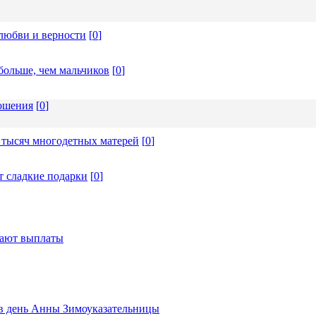
любви и верности
[
0
]
больше, чем мальчиков
[
0
]
ношения
[
0
]
 тысяч многодетных матерей
[
0
]
т сладкие подарки
[
0
]
тают выплаты
ь в день Анны Зимоуказательницы