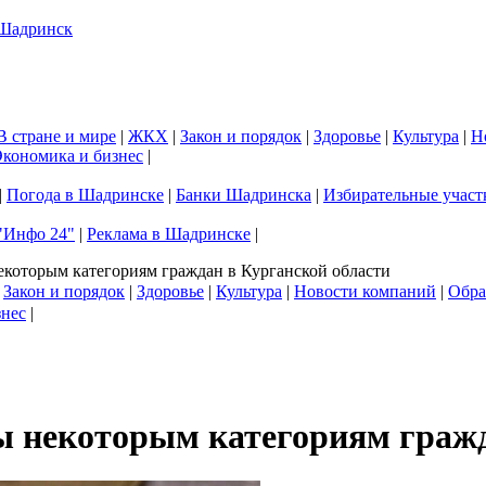
В стране и мире
|
ЖКХ
|
Закон и порядок
|
Здоровье
|
Культура
|
Н
кономика и бизнес
|
|
Погода в Шадринске
|
Банки Шадринска
|
Избирательные участ
"Инфо 24"
|
Реклама в Шадринске
|
некоторым категориям граждан в Курганской области
|
Закон и порядок
|
Здоровье
|
Культура
|
Новости компаний
|
Обра
знес
|
ты некоторым категориям граж