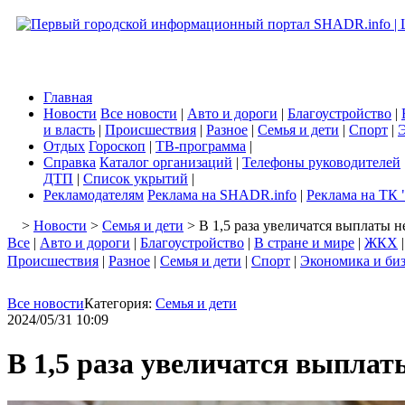
Главная
Новости
Все новости
|
Авто и дороги
|
Благоустройство
|
и власть
|
Происшествия
|
Разное
|
Семья и дети
|
Спорт
|
Э
Отдых
Гороскоп
|
ТВ-программа
|
Справка
Каталог организаций
|
Телефоны руководителей
ДТП
|
Список укрытий
|
Рекламодателям
Реклама на SHADR.info
|
Реклама на ТК 
>
Новости
>
Семья и дети
> В 1,5 раза увеличатся выплаты 
Все
|
Авто и дороги
|
Благоустройство
|
В стране и мире
|
ЖКХ
Происшествия
|
Разное
|
Семья и дети
|
Спорт
|
Экономика и би
Все новости
Категория:
Семья и дети
2024/05/31 10:09
В 1,5 раза увеличатся выпла