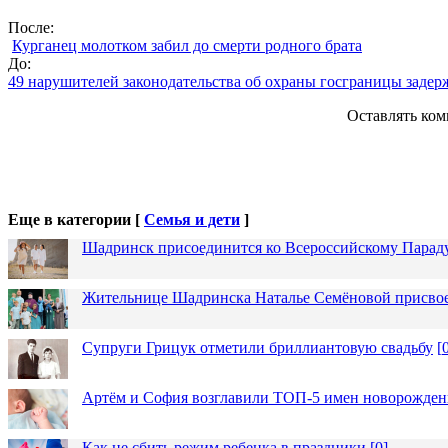
После:
Курганец молотком забил до смерти родного брата
До:
49 нарушителей законодательства об охраны госграницы заде
Оставлять ком
Еще в категории [
Семья и дети
]
Шадринск присоединится ко Всероссийскому Парад
Жительнице Шадринска Наталье Семёновой присвое
Супруги Грицук отметили бриллиантовую свадьбу
[
Артём и София возглавили ТОП-5 имен новорожденн
Как не сбить режим ребенка в праздники
[
0
]