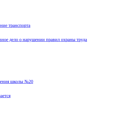
ние транспорта
вное дело о нарушении правил охраны труда
еления школы №20
ается