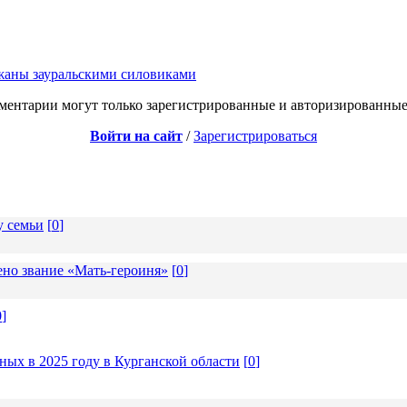
ржаны зауральскими силовиками
ментарии могут только зарегистрированные и авторизированные
Войти на сайт
/
Зарегистрироваться
у семьи
[
0
]
но звание «Мать-героиня»
[
0
]
0
]
ых в 2025 году в Курганской области
[
0
]