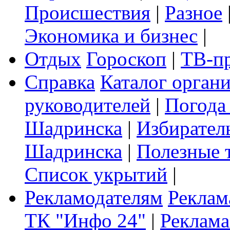
Происшествия
|
Разное
Экономика и бизнес
|
Отдых
Гороскоп
|
ТВ-п
Справка
Каталог орган
руководителей
|
Погода
Шадринска
|
Избирател
Шадринска
|
Полезные 
Список укрытий
|
Рекламодателям
Реклам
ТК "Инфо 24"
|
Реклама