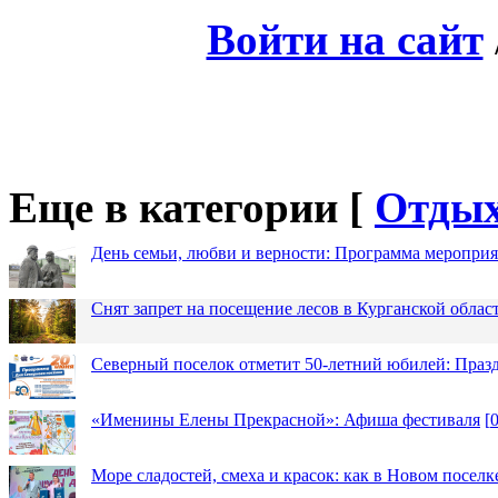
Войти на сайт
Еще в категории [
Отды
День семьи, любви и верности: Программа меропри
Снят запрет на посещение лесов в Курганской облас
Северный поселок отметит 50-летний юбилей: Праз
«Именины Елены Прекрасной»: Афиша фестиваля
[
Море сладостей, смеха и красок: как в Новом посел