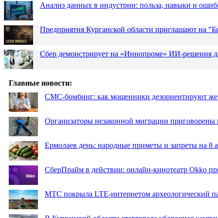
Анализ данных в индустрии: польза, навыки и ошиб
Предприятия Курганской области приглашают на "Би
Сбер демонстрирует на «Иннопроме» ИИ-решения д
Главные новости:
СМС-бомбинг: как мошенники дезориентируют же
Организаторы незаконной миграции приговорены 
Ермолаев день: народные приметы и запреты на 8 а
СберПрайм в действии: онлайн-кинотеатр Okko пр
МТС покрыла LTE-интернетом археологический пар