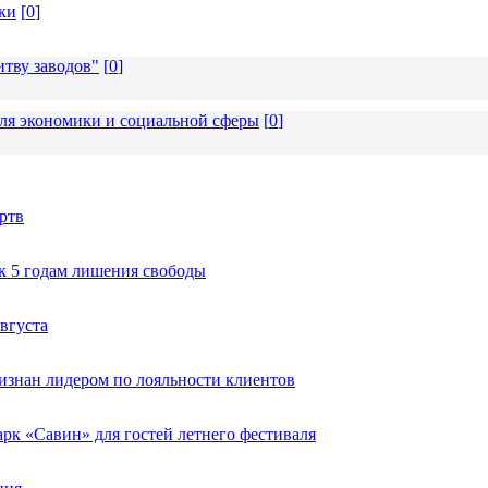
ки
[
0
]
тву заводов"
[
0
]
ля экономики и социальной сферы
[
0
]
ртв
к 5 годам лишения свободы
вгуста
изнан лидером по лояльности клиентов
к «Савин» для гостей летнего фестиваля