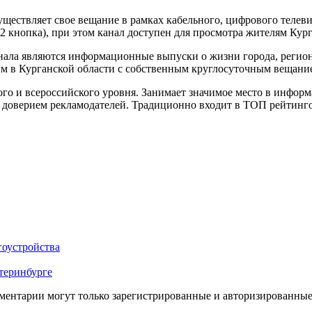
ствляет свое вещание в рамках кабельного, цифрового телевид
2 кнопка), при этом канал доступен для просмотра жителям Кург
нала являются информационные выпуски о жизни города, региона
ым в Курганской области с собственным круглосуточным вещани
о и всероссийского уровня. Занимает значимое место в информ
 доверием рекламодателей. Традиционно входит в ТОП рейтинго
гоустройства
теринбурге
ментарии могут только зарегистрированные и авторизированные