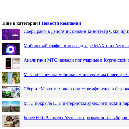
Еще в категории [
Новости компаний
]
СберПрайм в действии: онлайн-кинотеатр Okko при
Мобильный трафик в мессенджере MAX стал бесплат
Аналитики МТС назвали популярные в Курганской 
МТС обеспечила мобильным интернетом более трех 
Сбер и «Максим»: такси станет комфортнее и безопа
МТС покрыла LTE-интернетом археологический парк
Более 600 IP-камер обеспечат прозрачность выборов