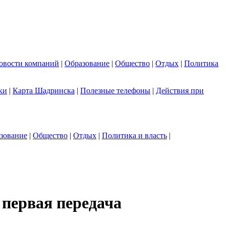
овости компаний
|
Образование
|
Общество
|
Отдых
|
Политика
ки
|
Карта Шадринска
|
Полезные телефоны
|
Действия при
зование
|
Общество
|
Отдых
|
Политика и власть
|
первая передача