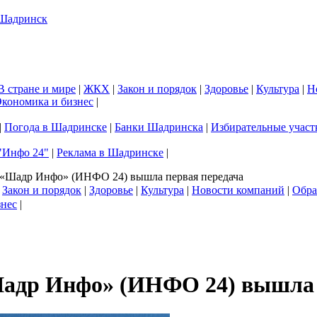
В стране и мире
|
ЖКХ
|
Закон и порядок
|
Здоровье
|
Культура
|
Н
кономика и бизнес
|
|
Погода в Шадринске
|
Банки Шадринска
|
Избирательные участ
"Инфо 24"
|
Реклама в Шадринске
|
ле «Шадр Инфо» (ИНФО 24) вышла первая передача
|
Закон и порядок
|
Здоровье
|
Культура
|
Новости компаний
|
Обра
знес
|
«Шадр Инфо» (ИНФО 24) вышла 