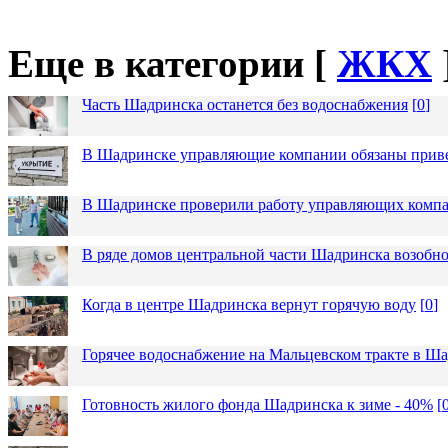
Еще в категории [
ЖКХ
Часть Шадринска останется без водоснабжения
[
0
]
В Шадринске управляющие компании обязаны приве
В Шадринске проверили работу управляющих комп
В ряде домов центральной части Шадринска возобно
Когда в центре Шадринска вернут горячую воду
[
0
]
Горячее водоснабжение на Мальцевском тракте в Ша
Готовность жилого фонда Шадринска к зиме - 40%
[