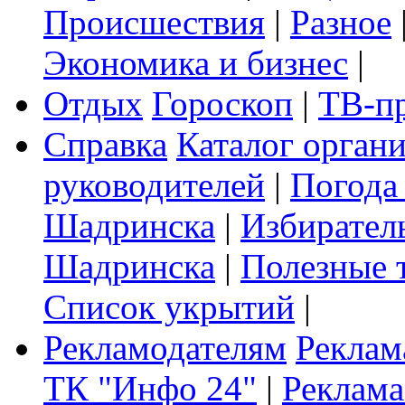
Происшествия
|
Разное
Экономика и бизнес
|
Отдых
Гороскоп
|
ТВ-п
Справка
Каталог орган
руководителей
|
Погода
Шадринска
|
Избирател
Шадринска
|
Полезные 
Список укрытий
|
Рекламодателям
Реклам
ТК "Инфо 24"
|
Реклама