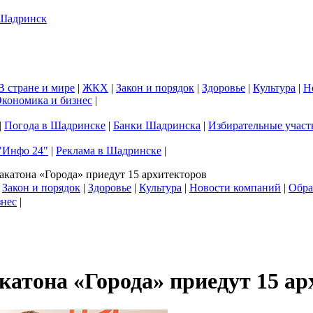
В стране и мире
|
ЖКХ
|
Закон и порядок
|
Здоровье
|
Культура
|
Н
кономика и бизнес
|
|
Погода в Шадринске
|
Банки Шадринска
|
Избирательные участ
"Инфо 24"
|
Реклама в Шадринске
|
акатона «Города» приедут 15 архитекторов
|
Закон и порядок
|
Здоровье
|
Культура
|
Новости компаний
|
Обра
знес
|
катона «Города» приедут 15 ар