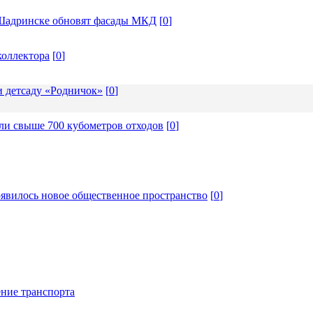
в Шадринске обновят фасады МКД
[
0
]
коллектора
[
0
]
и детсаду «Родничок»
[
0
]
ли свыше 700 кубометров отходов
[
0
]
явилось новое общественное пространство
[
0
]
ние транспорта