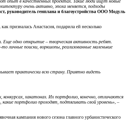
ют опыт в качественных проектах. Такие люди ищут новые
рхитектуру очень активно, эпоха меняется, подходы
ст, руководитель генплана и благоустройства ООО Модуль
 как призналась Анастасия, подарила ей несколько
. Еще одно открытие – творческая активность ребят.
е-то личные поиски, воркшопы, реализованные маленькие
атывает практически всю страну. Приятно видеть
, конкурсах, хакатонах. Их портфолио, конечно, отличаются
, какие портфолио проходят, подтягивать свой уровень»
, –
аявочная кампания нового сезона главного урбанистического