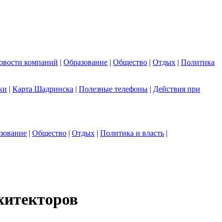
овости компаний
|
Образование
|
Общество
|
Отдых
|
Политика
ки
|
Карта Шадринска
|
Полезные телефоны
|
Действия при
зование
|
Общество
|
Отдых
|
Политика и власть
|
хитекторов