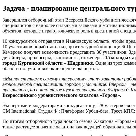
Задача - планирование центрального т
Завершился отборочный этап Всероссийского урбанистическог
специалистов с наиболее сильными заявками и мотивационными
объектов, которые играют ключевую роль в креативной специа
10 конкурсантов отправятся в Ивановскую область, чтобы пре
10 участников поработают над архитектурной концепцией Цент
Кемерово получат возможность представить 30 участников. Зд
дизайнеры, продюсеры, экономисты, инженеры.
15 молодых а
городе Курганской области – Шадринске.
Одна из трех коман
области получили высокие оценки экспертов.
«Мы приступаем к самому интересному этапу хакатона: работе
экономической специализации городов-участников. Впереди – т
прекрасного, но и что такое чувство прекрасного будущего? К
Всероссийского урбанистического хакатона «Города».
Экспертами и модераторами конкурса станут 28 мастеров с
CM International; Студия 44; Платформа Урбан-база; Трест 
По итогам отборочного тура нового сезона Хакатона «Города»
также растущее значение хакатона как ведущей образовательно