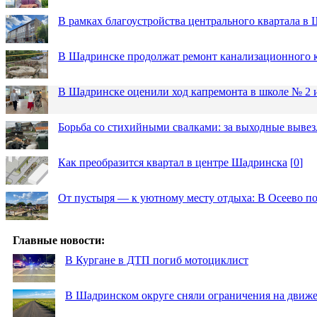
В рамках благоустройства центрального квартала 
В Шадринске продолжат ремонт канализационного 
В Шадринске оценили ход капремонта в школе № 2 
Борьба со стихийными свалками: за выходные вывез
Как преобразится квартал в центре Шадринска
[
0
]
От пустыря — к уютному месту отдыха: В Осеево по
Главные новости:
В Кургане в ДТП погиб мотоциклист
В Шадринском округе сняли ограничения на движе