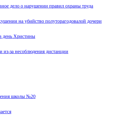
вное дело о нарушении правил охраны труда
кушении на убийство полуторагодовалой дочери
 в день Христины
и из-за несоблюдения дистанции
еления школы №20
ается