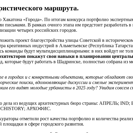
уристического маршрута.
о Хакатона «Города». По итогам конкурса портфолио экспертны
 письмами. В рамках очного этапа им предстоит разработать в
лизации четырех российских городов.
дложить проект благоустройства улицы Советской в историческо
ра креативных индустрий в Альметьевске (Республика Татарста
есь команды будут мультидисциплинарными: в них войдут не тол
рхитекторов покажут свои навыки в планировании централь
д, которые будут работать в Шадринске, полностью собрана из ме
 в городах и с конкретными объектами, которые обладают свое
ворческие поиски, вдохновляющие дискуссии и смелые эксперимен
аким его видят молодые урбанисты в 2025 году? Увидим совсем с
воего дела из ведущих архитектурных бюро страны: АПРЕЛЬ; 
КПЛ; CHISTORY; АРХОФИС.
 кураторы отметили рост качества портфолио и количества реал
й площадки в сфере городского развития.