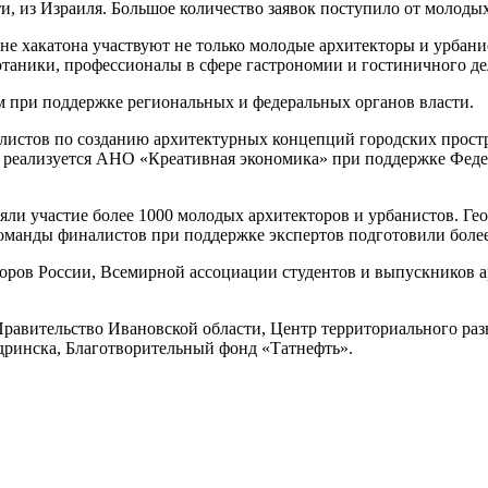
сти, из Израиля. Большое количество заявок поступило от молод
не хакатона участвуют не только молодые архитекторы и урбанис
таники, профессионалы в сфере гастрономии и гостиничного де
 при поддержке региональных и федеральных органов власти.
истов по созданию архитектурных концепций городских простра
т реализуется АНО «Креативная экономика» при поддержке Феде
иняли участие более 1000 молодых архитекторов и урбанистов. Г
Команды финалистов при поддержке экспертов подготовили боле
торов России, Всемирной ассоциации студентов и выпускников
равительство Ивановской области, Центр территориального разв
дринска, Благотворительный фонд «Татнефть».