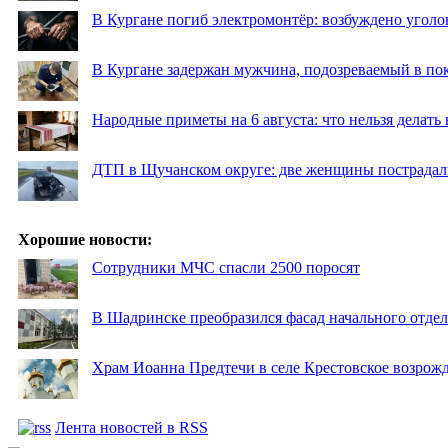
В Кургане погиб электромонтёр: возбуждено уголо
В Кургане задержан мужчина, подозреваемый в по
Народные приметы на 6 августа: что нельзя делать
ДТП в Щучанском округе: две женщины пострадал
Хорошие новости:
Сотрудники МЧС спасли 2500 поросят
В Шадринске преобразился фасад начального отд
Храм Иоанна Предтечи в селе Крестовское возрожд
Лента новостей в RSS