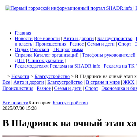
Главная
Новости
Все новости
|
Авто и дороги
|
Благоустройство
|
и власть
|
Происшествия
|
Разное
|
Семья и дети
|
Спорт
|
Э
Отдых
Гороскоп
|
ТВ-программа
|
Справка
Каталог организаций
|
Телефоны руководителей
ДТП
|
Список укрытий
|
Рекламодателям
Реклама на SHADR.info
|
Реклама на ТК 
>
Новости
>
Благоустройство
> В Шадринск на очный этап х
Все
|
Авто и дороги
|
Благоустройство
|
В стране и мире
|
ЖКХ
Происшествия
|
Разное
|
Семья и дети
|
Спорт
|
Экономика и би
Все новости
Категория:
Благоустройство
2025/07/30 15:28
В Шадринск на очный этап ха