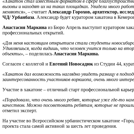
«Хакатон стал известным форматом в сфере благоустройства
вызовы и находят их на таких площадках. Увидели много рабо
меняются»,
– считает
Александр Горохов, архитектор, иссл
ЧД/ Урбанбаза
. Александр будет куратором хакатона в Кемеро
Анастасия Маркина
из Бюро Апрель выступит куратором хакат
профессиональных открытий.
«Для меня настоящим открытием стали студенты новосибирс
Удивляешься, когда видишь, что человек учится только на вто
объекты»
, – поделилась
Анастасия Маркина.
Согласен с коллегой и
Евгений Новосадюк
из Студии 44, кура
«Хакатон дал возможность наглядно увидеть разницу в подхо
заинтересованность участников воркшопа, очень много интер
Участие в хакатоне – отличный старт профессиональной карье
«Порадовало, что очень много ребят, которые уже где-то нам
качеством. Можно посоветовать ребятам, которые не прошли в
отметил эксперт.
На участие во Всероссийском урбанистическом хакатоне «Город
проекта стала самой активной за шесть лет проведения.