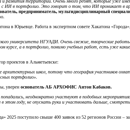
 и развития территорий. Очень много ребят, которые уже име
т с ИИ в портфолио. Это говорит о том, что ИИ проникает в а
едователь, предприниматель, мультидисциплинарный специали
во.
она в Юрьевце. Работа в экспертном совете Хакатона «Города»,
кого университета НГУАДИ. Очень свежие, творческие работы
ром курсе, а в портфолио, помимо учебных работ, есть уже каки
тор проектов в Альметьевске:
де архитектурных школ, потому что география участников охв
есных портфолио».
ры, уверен
основатель АБ АРХОФИС Антон Кабаков.
 попадались, неоднократно участвуют в подобных мероприятиях
 этом году, не опускать руки и участвовать дальше, смотреть
а» 2025 поступило свыше 400 заявок из 52 регионов России – з