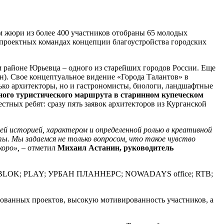
м жюри из более 400 участников отобраны 65 молодых
 проектных командах концепции благоустройства городских
м районе Юрьевца – одного из старейших городов России. Еще
н). Свое концептуальное видение «Города Талантов» в
ько архитекторы, но и гастрономисты, биологи, ландшафтные
ного туристического маршрута в старинном купеческом
стных ребят: сразу пять заявок архитекторов из Курганской
й историей, характером и определенной ролью в креативной
ты. Мы задаемся не только вопросом, что такое чувство
коро»,
– отметил
Михаил Астанин, руководитель
IND; BLOK; PLAY; УРБАН ПЛАННЕРС; NOWADAYS office; RTB;
изованных проектов, высокую мотивированность участников, а