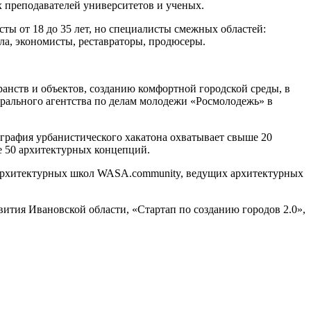
ых преподавателей университетов и ученых.
ты от 18 до 35 лет, но специалисты смежных областей:
ла, экономисты, реставраторы, продюсеры.
нств и объектов, созданию комфортной городской среды, в
рального агентства по делам молодежи «Росмолодежь» в
еография урбанистического хакатона охватывает свыше 20
е 50 архитектурных концепций.
 архитектурных школ WASA.community, ведущих архитектурных
ития Ивановской области, «Стартап по созданию городов 2.0»,