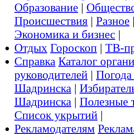
Образование
|
Обществ
Происшествия
|
Разное
Экономика и бизнес
|
Отдых
Гороскоп
|
ТВ-п
Справка
Каталог орган
руководителей
|
Погода
Шадринска
|
Избирател
Шадринска
|
Полезные 
Список укрытий
|
Рекламодателям
Реклам