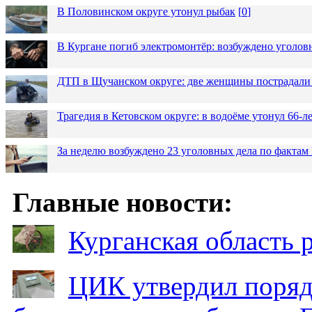
В Половинском округе утонул рыбак
[
0
]
В Кургане погиб электромонтёр: возбуждено уголов
ДТП в Щучанском округе: две женщины пострадали 
Трагедия в Кетовском округе: в водоёме утонул 66-
За неделю возбуждено 23 уголовных дела по фактам
Главные новости:
Курганская область
ЦИК утвердил поряд