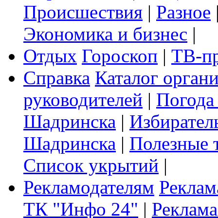
Происшествия
|
Разное
Экономика и бизнес
|
Отдых
Гороскоп
|
ТВ-п
Справка
Каталог орган
руководителей
|
Погода
Шадринска
|
Избирател
Шадринска
|
Полезные 
Список укрытий
|
Рекламодателям
Реклам
ТК "Инфо 24"
|
Реклама