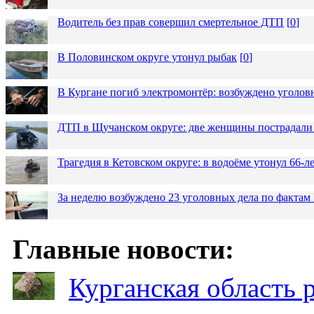
Водитель без прав совершил смертельное ДТП
[
0
]
В Половинском округе утонул рыбак
[
0
]
В Кургане погиб электромонтёр: возбуждено уголов
ДТП в Щучанском округе: две женщины пострадали 
Трагедия в Кетовском округе: в водоёме утонул 66-
За неделю возбуждено 23 уголовных дела по фактам
Главные новости:
Курганская область