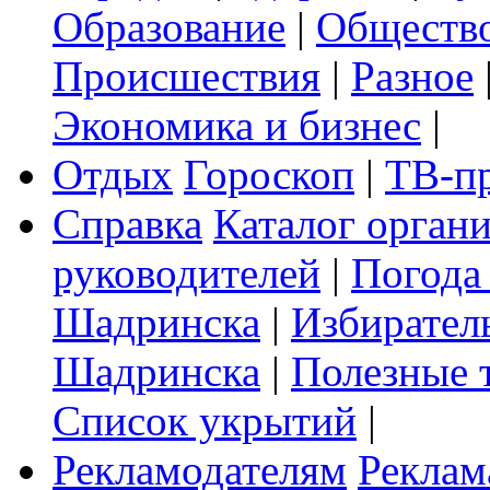
Образование
|
Обществ
Происшествия
|
Разное
Экономика и бизнес
|
Отдых
Гороскоп
|
ТВ-п
Справка
Каталог орган
руководителей
|
Погода
Шадринска
|
Избирател
Шадринска
|
Полезные 
Список укрытий
|
Рекламодателям
Реклам