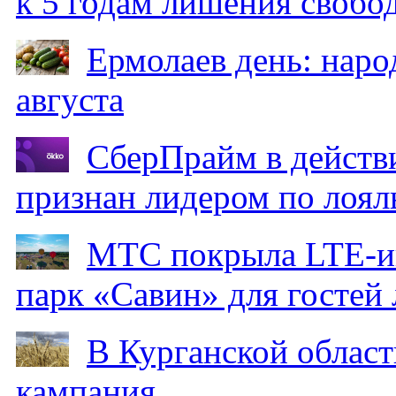
к 5 годам лишения свобо
Ермолаев день: наро
августа
СберПрайм в действ
признан лидером по лоял
МТС покрыла LTE-ин
парк «Савин» для гостей 
В Курганской област
кампания