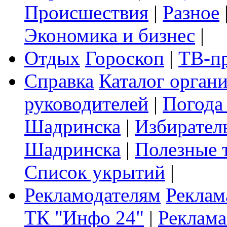
Происшествия
|
Разное
Экономика и бизнес
|
Отдых
Гороскоп
|
ТВ-п
Справка
Каталог орган
руководителей
|
Погода
Шадринска
|
Избирател
Шадринска
|
Полезные 
Список укрытий
|
Рекламодателям
Реклам
ТК "Инфо 24"
|
Реклама