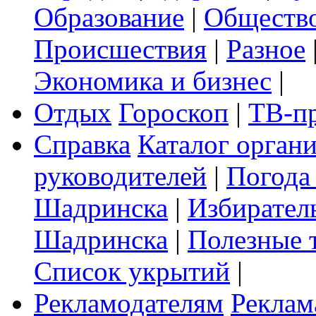
Образование
|
Обществ
Происшествия
|
Разное
Экономика и бизнес
|
Отдых
Гороскоп
|
ТВ-п
Справка
Каталог орган
руководителей
|
Погода
Шадринска
|
Избирател
Шадринска
|
Полезные 
Список укрытий
|
Рекламодателям
Реклам