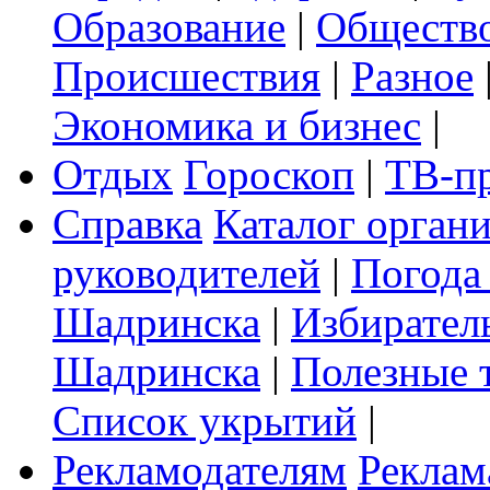
Образование
|
Обществ
Происшествия
|
Разное
Экономика и бизнес
|
Отдых
Гороскоп
|
ТВ-п
Справка
Каталог орган
руководителей
|
Погода
Шадринска
|
Избирател
Шадринска
|
Полезные 
Список укрытий
|
Рекламодателям
Реклам