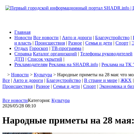
Главная
Новости
Все новости
|
Авто и дороги
|
Благоустройство
|
и власть
|
Происшествия
|
Разное
|
Семья и дети
|
Спорт
|
Э
Отдых
Гороскоп
|
ТВ-программа
|
Справка
Каталог организаций
|
Телефоны руководителей
ДТП
|
Список укрытий
|
Рекламодателям
Реклама на SHADR.info
|
Реклама на ТК 
>
Новости
>
Культура
> Народные приметы на 28 мая: что мо
Все
|
Авто и дороги
|
Благоустройство
|
В стране и мире
|
ЖКХ
Происшествия
|
Разное
|
Семья и дети
|
Спорт
|
Экономика и би
Все новости
Категория:
Культура
2026/05/28 08:10
Народные приметы на 28 мая: 