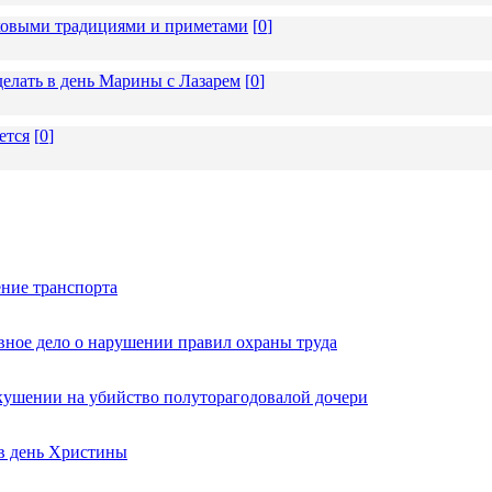
ековыми традициями и приметами
[
0
]
делать в день Марины с Лазарем
[
0
]
ется
[
0
]
ние транспорта
вное дело о нарушении правил охраны труда
кушении на убийство полуторагодовалой дочери
 в день Христины