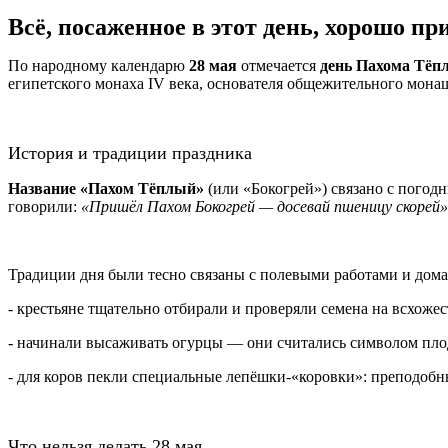
Всё, посаженное в этот день, хорошо пр
По народному календарю
28 мая
отмечается
день Пахома Тёп
египетского монаха IV века, основателя общежительного мона
История и традиции праздника
Название «Пахом Тёплый»
(или «Бокогрей») связано с погод
говорили:
«Пришёл Пахом Бокогрей — досевай пшеницу скорей»
Традиции дня были тесно связаны с полевыми работами и дом
- крестьяне тщательно отбирали и проверяли семена на всхожес
- начинали высаживать огурцы — они считались символом пло
- для коров пекли специальные лепёшки-«коровки»: преподобн
Что нельзя делать 28 мая