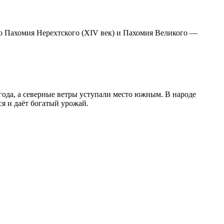
го Пахомия Нерехтского (XIV век) и Пахомия Великого —
года, а северные ветры уступали место южным. В народе
ся и даёт богатый урожай.