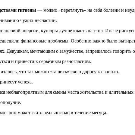
дствами гигиены
— можно «перетянуть» на себя болезни и неуд
ениманию чужих несчастий.
нансовой энергии, купюры лучше класть на стол. Иначе рискуеш
едвещали финансовые проблемы. Особенно важно было вытирать 
иях. Девушкам, мечтающим о замужестве, запрещалось говорить о 
уться и привести к серьёзным разногласиям.
читалось, что так можно «зашить» свою дорогу к счастью.
ринесут успеха.
ся неблагоприятным для смены места жительства и длительных
гополучие.
хое: оно может стать реальностью в течение месяца.