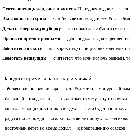
Сеять пшеницу, лён, овёс и ячмень.
Народная мудрость гласи
Высаживать огурцы
— чем больше их посадят, тем богаче буд
Делать генеральную уборку
— она помогает избавиться от на
Провести время с родными
— день подходит для укрепления 
Заботиться о скоте
— для коров пекут специальные лепёшки 
Помогать неимущим
— считается, что если помочь бедным, т
Народные приметы на погоду и урожай
- тёплая и солнечная погода — лето будет тёплым и урожайным
- багряный восход солнца — к жаркому, сухому лету с возмож
- много летающих паутинок в воздухе — лето будет знойным;
- радуга после дождя — осадки больше не пойдут, погода налад
- восточный ветер во время дождя — к прекращению осадков;