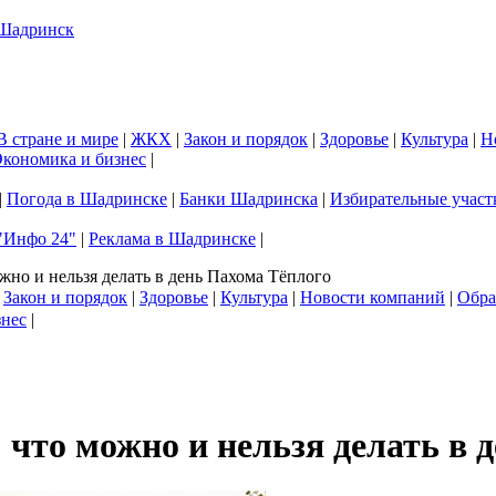
В стране и мире
|
ЖКХ
|
Закон и порядок
|
Здоровье
|
Культура
|
Н
кономика и бизнес
|
|
Погода в Шадринске
|
Банки Шадринска
|
Избирательные участ
"Инфо 24"
|
Реклама в Шадринске
|
жно и нельзя делать в день Пахома Тёплого
|
Закон и порядок
|
Здоровье
|
Культура
|
Новости компаний
|
Обра
знес
|
что можно и нельзя делать в 