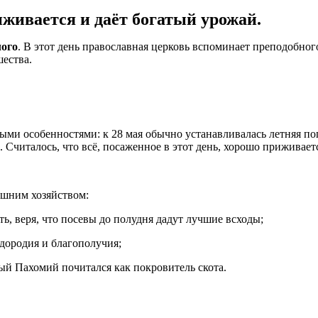
иживается и даёт богатый урожай.
лого
. В этот день православная церковь вспоминает преподобно
шества.
ными особенностями: к 28 мая обычно устанавливалась летняя по
. Считалось, что всё, посаженное в этот день, хорошо приживает
ашним хозяйством:
ть, веря, что посевы до полудня дадут лучшие всходы;
дородия и благополучия;
ый Пахомий почитался как покровитель скота.