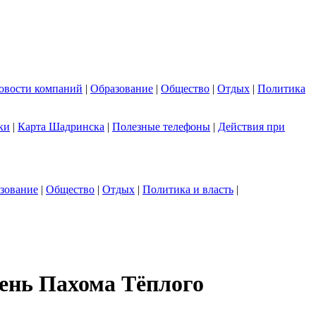
овости компаний
|
Образование
|
Общество
|
Отдых
|
Политика
ки
|
Карта Шадринска
|
Полезные телефоны
|
Действия при
зование
|
Общество
|
Отдых
|
Политика и власть
|
день Пахома Тёплого