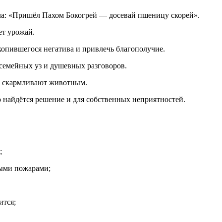
ла: «Пришёл Пахом Бокогрей — досевай пшеницу скорей».
ет урожай.
копившегося негатива и привлечь благополучие.
семейных уз и душевных разговоров.
и скармливают животным.
о найдётся решение и для собственных неприятностей.
;
ными пожарами;
ится;