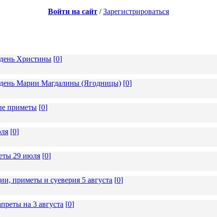
Войти на сайт
/
Зарегистрироваться
в день Христины
[
0
]
 в день Марии Магдалины (Ягодницы)
[
0
]
ные приметы
[
0
]
юля
[
0
]
еты 29 июля
[
0
]
и, приметы и суеверия 5 августа
[
0
]
преты на 3 августа
[
0
]