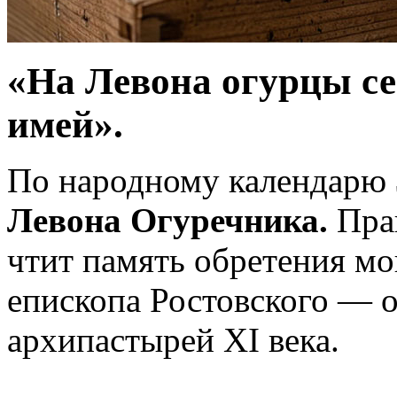
«На Левона огурцы с
имей».
По народному календарю
Левона Огуречника.
Прав
чтит память обретения мо
епископа Ростовского — 
архипастырей XI века.