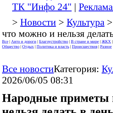
ТК "Инфо 24"
|
Реклама
>
Новости
>
Культура
>
что можно и нельзя делат
Все
|
Авто и дороги
|
Благоустройство
|
В стране и мире
|
ЖКХ
Общество
|
Отдых
|
Политика и власть
|
Происшествия
|
Разное
Все новости
Категория:
Ку
2026/06/05 08:31
Народные приметы н
нельзя делать в де