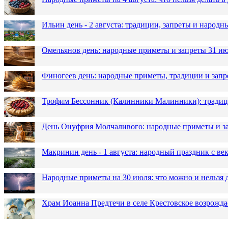
Ильин день - 2 августа: традиции, запреты и народ
Омельянов день: народные приметы и запреты 31 и
Финогеев день: народные приметы, традиции и запр
Трофим Бессонник (Калинники Малинники): традици
День Онуфрия Молчаливого: народные приметы и за
Макринин день - 1 августа: народный праздник с в
Народные приметы на 30 июля: что можно и нельзя 
Храм Иоанна Предтечи в селе Крестовское возрожда