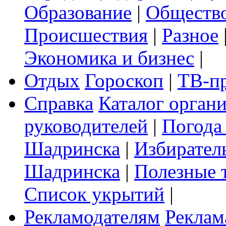
Образование
|
Обществ
Происшествия
|
Разное
Экономика и бизнес
|
Отдых
Гороскоп
|
ТВ-п
Справка
Каталог орган
руководителей
|
Погода
Шадринска
|
Избирател
Шадринска
|
Полезные 
Список укрытий
|
Рекламодателям
Реклам