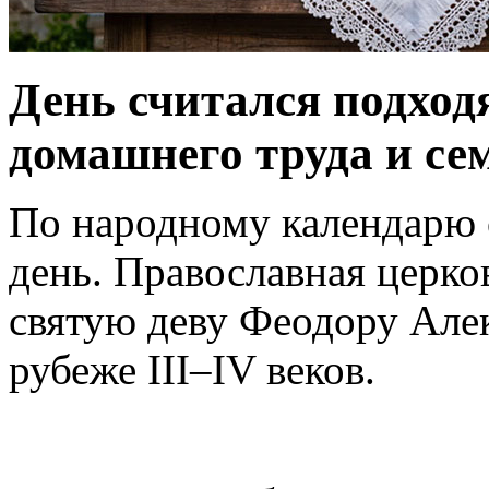
День считался подхо
домашнего труда и се
По народному календарю 
день. Православная церков
святую деву Феодору Ал
рубеже III–IV веков.