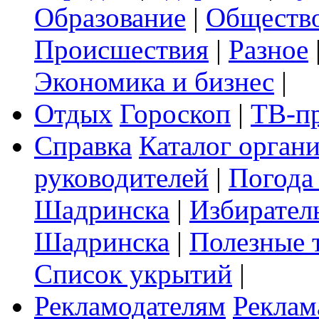
Образование
|
Обществ
Происшествия
|
Разное
Экономика и бизнес
|
Отдых
Гороскоп
|
ТВ-п
Справка
Каталог орган
руководителей
|
Погода
Шадринска
|
Избирател
Шадринска
|
Полезные 
Список укрытий
|
Рекламодателям
Реклам