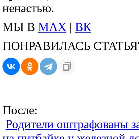
ненастью.
МЫ В
MAX
|
ВК
ПОНРАВИЛАСЬ СТАТЬЯ
После:
Родители оштрафованы за
на питбайке у железной д