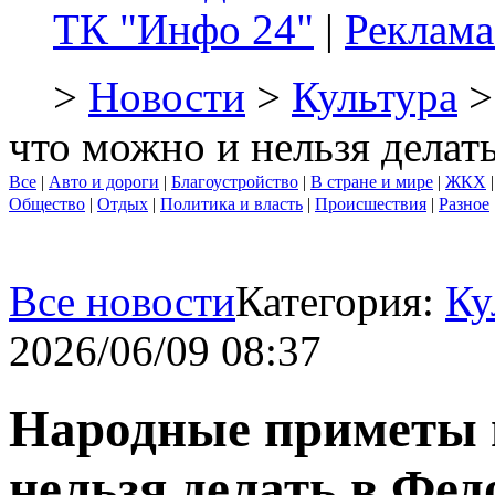
ТК "Инфо 24"
|
Реклама
>
Новости
>
Культура
>
что можно и нельзя делат
Все
|
Авто и дороги
|
Благоустройство
|
В стране и мире
|
ЖКХ
Общество
|
Отдых
|
Политика и власть
|
Происшествия
|
Разное
Все новости
Категория:
Ку
2026/06/09 08:37
Народные приметы н
нельзя делать в Фед