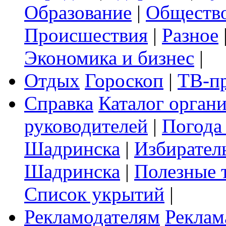
Образование
|
Обществ
Происшествия
|
Разное
Экономика и бизнес
|
Отдых
Гороскоп
|
ТВ-п
Справка
Каталог орган
руководителей
|
Погода
Шадринска
|
Избирател
Шадринска
|
Полезные 
Список укрытий
|
Рекламодателям
Реклам