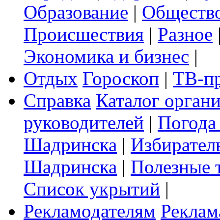
Образование
|
Обществ
Происшествия
|
Разное
Экономика и бизнес
|
Отдых
Гороскоп
|
ТВ-п
Справка
Каталог орган
руководителей
|
Погода
Шадринска
|
Избирател
Шадринска
|
Полезные 
Список укрытий
|
Рекламодателям
Реклам