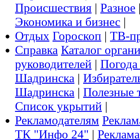
Происшествия
|
Разное
Экономика и бизнес
|
Отдых
Гороскоп
|
ТВ-п
Справка
Каталог орган
руководителей
|
Погода
Шадринска
|
Избирател
Шадринска
|
Полезные 
Список укрытий
|
Рекламодателям
Реклам
ТК "Инфо 24"
|
Реклама