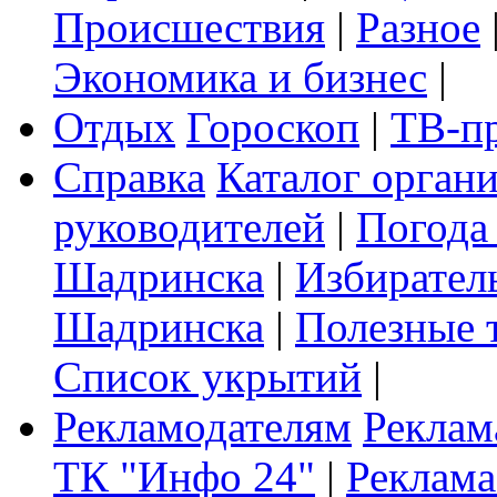
Происшествия
|
Разное
Экономика и бизнес
|
Отдых
Гороскоп
|
ТВ-п
Справка
Каталог орган
руководителей
|
Погода
Шадринска
|
Избирател
Шадринска
|
Полезные 
Список укрытий
|
Рекламодателям
Реклам
ТК "Инфо 24"
|
Реклама