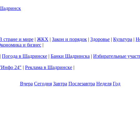
В стране и мире
|
ЖКХ
|
Закон и порядок
|
Здоровье
|
Культура
|
Н
кономика и бизнес
|
|
Погода в Шадринске
|
Банки Шадринска
|
Избирательные участ
"Инфо 24"
|
Реклама в Шадринске
|
Вчера
Сегодня
Завтра
Послезавтра
Неделя
Год