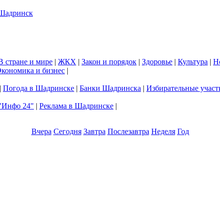
В стране и мире
|
ЖКХ
|
Закон и порядок
|
Здоровье
|
Культура
|
Н
кономика и бизнес
|
|
Погода в Шадринске
|
Банки Шадринска
|
Избирательные участ
"Инфо 24"
|
Реклама в Шадринске
|
Вчера
Сегодня
Завтра
Послезавтра
Неделя
Год