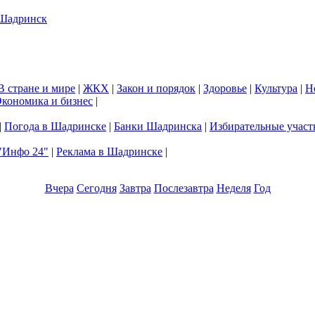
В стране и мире
|
ЖКХ
|
Закон и порядок
|
Здоровье
|
Культура
|
Н
кономика и бизнес
|
|
Погода в Шадринске
|
Банки Шадринска
|
Избирательные участ
"Инфо 24"
|
Реклама в Шадринске
|
Вчера
Сегодня
Завтра
Послезавтра
Неделя
Год