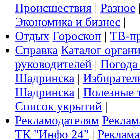
Происшествия
|
Разное
Экономика и бизнес
|
Отдых
Гороскоп
|
ТВ-п
Справка
Каталог орган
руководителей
|
Погода
Шадринска
|
Избирател
Шадринска
|
Полезные 
Список укрытий
|
Рекламодателям
Реклам
ТК "Инфо 24"
|
Реклама