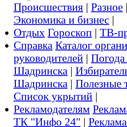
Происшествия
|
Разное
Экономика и бизнес
|
Отдых
Гороскоп
|
ТВ-п
Справка
Каталог орган
руководителей
|
Погода
Шадринска
|
Избирател
Шадринска
|
Полезные 
Список укрытий
|
Рекламодателям
Реклам
ТК "Инфо 24"
|
Реклама