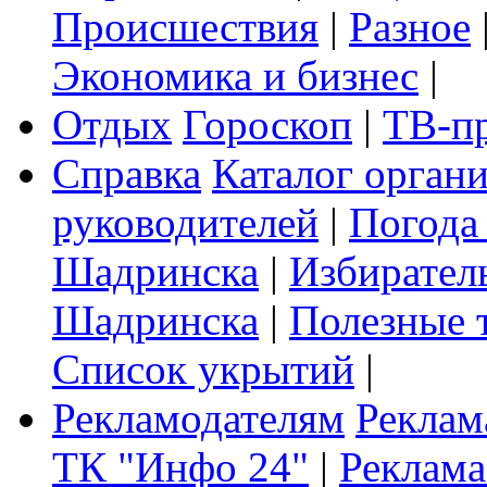
Происшествия
|
Разное
Экономика и бизнес
|
Отдых
Гороскоп
|
ТВ-п
Справка
Каталог орган
руководителей
|
Погода
Шадринска
|
Избирател
Шадринска
|
Полезные 
Список укрытий
|
Рекламодателям
Реклам
ТК "Инфо 24"
|
Реклама