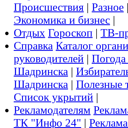
Происшествия
|
Разное
Экономика и бизнес
|
Отдых
Гороскоп
|
ТВ-п
Справка
Каталог орган
руководителей
|
Погода
Шадринска
|
Избирател
Шадринска
|
Полезные 
Список укрытий
|
Рекламодателям
Реклам
ТК "Инфо 24"
|
Реклама