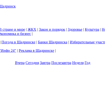
В стране и мире
|
ЖКХ
|
Закон и порядок
|
Здоровье
|
Культура
|
Н
кономика и бизнес
|
|
Погода в Шадринске
|
Банки Шадринска
|
Избирательные участ
"Инфо 24"
|
Реклама в Шадринске
|
Вчера
Сегодня
Завтра
Послезавтра
Неделя
Год