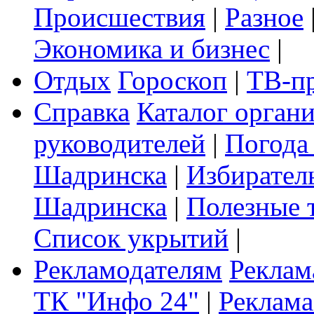
Происшествия
|
Разное
Экономика и бизнес
|
Отдых
Гороскоп
|
ТВ-п
Справка
Каталог орган
руководителей
|
Погода
Шадринска
|
Избирател
Шадринска
|
Полезные 
Список укрытий
|
Рекламодателям
Реклам
ТК "Инфо 24"
|
Реклама