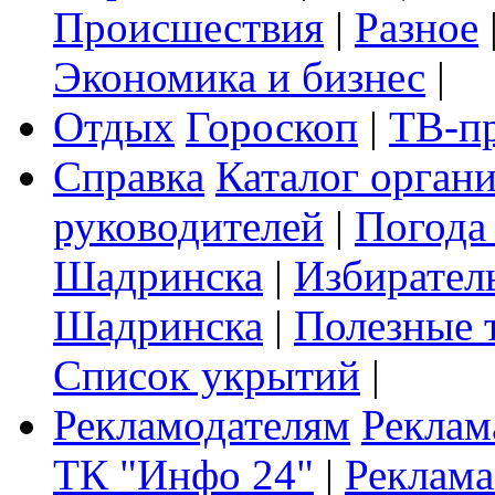
Происшествия
|
Разное
Экономика и бизнес
|
Отдых
Гороскоп
|
ТВ-п
Справка
Каталог орган
руководителей
|
Погода
Шадринска
|
Избирател
Шадринска
|
Полезные 
Список укрытий
|
Рекламодателям
Реклам
ТК "Инфо 24"
|
Реклама