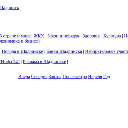
В стране и мире
|
ЖКХ
|
Закон и порядок
|
Здоровье
|
Культура
|
Н
кономика и бизнес
|
|
Погода в Шадринске
|
Банки Шадринска
|
Избирательные участ
"Инфо 24"
|
Реклама в Шадринске
|
Вчера
Сегодня
Завтра
Послезавтра
Неделя
Год