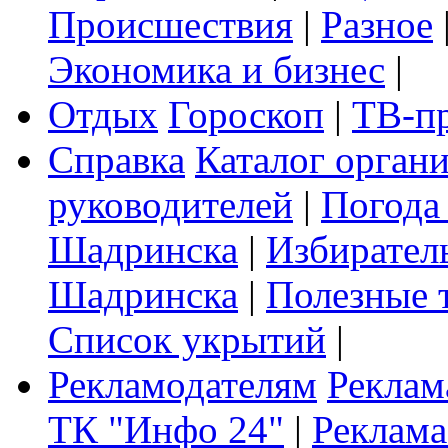
Происшествия
|
Разное
Экономика и бизнес
|
Отдых
Гороскоп
|
ТВ-п
Справка
Каталог орган
руководителей
|
Погода
Шадринска
|
Избирател
Шадринска
|
Полезные 
Список укрытий
|
Рекламодателям
Реклам
ТК "Инфо 24"
|
Реклама