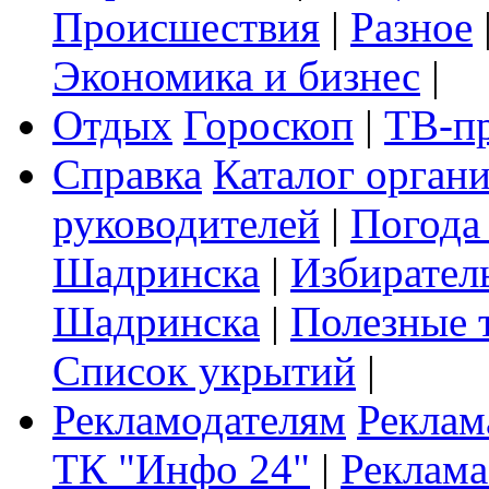
Происшествия
|
Разное
Экономика и бизнес
|
Отдых
Гороскоп
|
ТВ-п
Справка
Каталог орган
руководителей
|
Погода
Шадринска
|
Избирател
Шадринска
|
Полезные 
Список укрытий
|
Рекламодателям
Реклам
ТК "Инфо 24"
|
Реклама