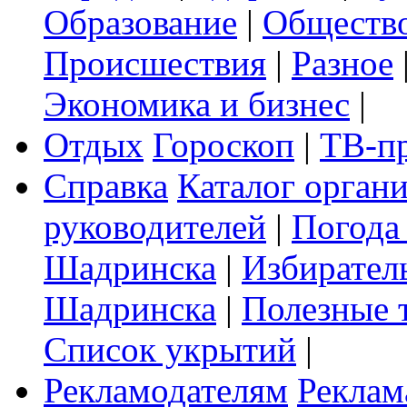
Образование
|
Обществ
Происшествия
|
Разное
Экономика и бизнес
|
Отдых
Гороскоп
|
ТВ-п
Справка
Каталог орган
руководителей
|
Погода
Шадринска
|
Избирател
Шадринска
|
Полезные 
Список укрытий
|
Рекламодателям
Реклам