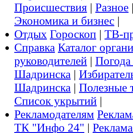
Происшествия
|
Разное
Экономика и бизнес
|
Отдых
Гороскоп
|
ТВ-п
Справка
Каталог орган
руководителей
|
Погода
Шадринска
|
Избирател
Шадринска
|
Полезные 
Список укрытий
|
Рекламодателям
Реклам
ТК "Инфо 24"
|
Реклама