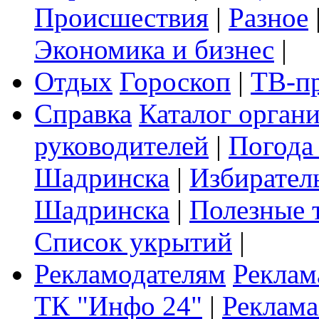
Происшествия
|
Разное
Экономика и бизнес
|
Отдых
Гороскоп
|
ТВ-п
Справка
Каталог орган
руководителей
|
Погода
Шадринска
|
Избирател
Шадринска
|
Полезные 
Список укрытий
|
Рекламодателям
Реклам
ТК "Инфо 24"
|
Реклама