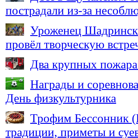
пострадали из-за несобл
Уроженец Шадринска
провёл творческую встре
Два крупных пожара
Награды и соревнов
День физкультурника
Трофим Бессонник (
традиции, приметы и суев