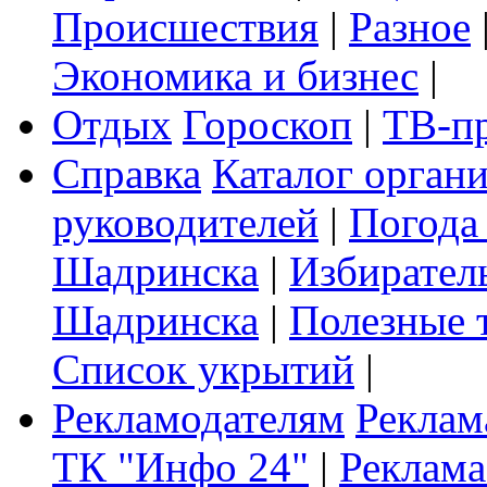
Происшествия
|
Разное
Экономика и бизнес
|
Отдых
Гороскоп
|
ТВ-п
Справка
Каталог орган
руководителей
|
Погода
Шадринска
|
Избирател
Шадринска
|
Полезные 
Список укрытий
|
Рекламодателям
Реклам
ТК "Инфо 24"
|
Реклама