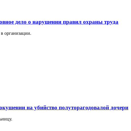
ловное дело о нарушении правил охраны труда
 в организации.
окушении на убийство полуторагодовалой дочери
ьницу.