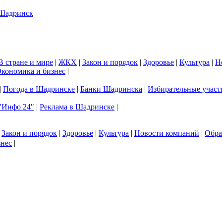
В стране и мире
|
ЖКХ
|
Закон и порядок
|
Здоровье
|
Культура
|
Н
кономика и бизнес
|
|
Погода в Шадринске
|
Банки Шадринска
|
Избирательные участ
"Инфо 24"
|
Реклама в Шадринске
|
|
Закон и порядок
|
Здоровье
|
Культура
|
Новости компаний
|
Обра
знес
|