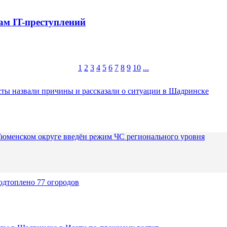
ам IT-преступлений
1
2
3
4
5
6
7
8
9
10
...
ты назвали причины и рассказали о ситуации в Шадринске
Тюменском округе введён режим ЧС регионального уровня
одтоплено 77 огородов