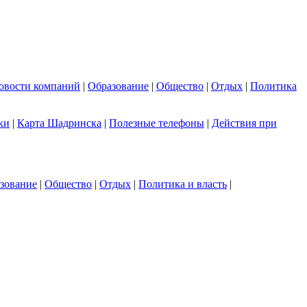
овости компаний
|
Образование
|
Общество
|
Отдых
|
Политика
ки
|
Карта Шадринска
|
Полезные телефоны
|
Действия при
зование
|
Общество
|
Отдых
|
Политика и власть
|