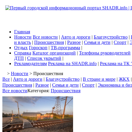
Главная
Новости
Все новости
|
Авто и дороги
|
Благоустройство
|
и власть
|
Происшествия
|
Разное
|
Семья и дети
|
Спорт
|
Э
Отдых
Гороскоп
|
ТВ-программа
|
Справка
Каталог организаций
|
Телефоны руководителей
ДТП
|
Список укрытий
|
Рекламодателям
Реклама на SHADR.info
|
Реклама на ТК 
>
Новости
> Происшествия
Все
|
Авто и дороги
|
Благоустройство
|
В стране и мире
|
ЖКХ
Происшествия
|
Разное
|
Семья и дети
|
Спорт
|
Экономика и би
Все новости
Категория:
Происшествия