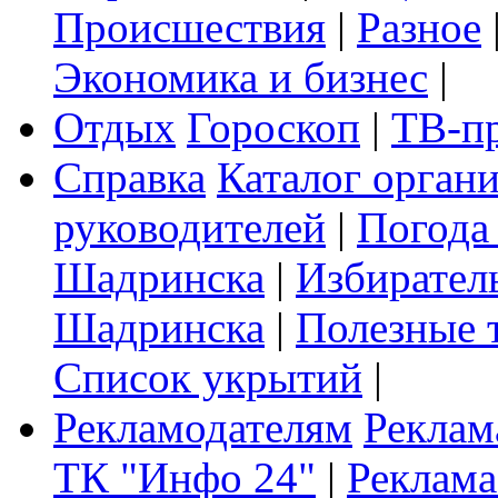
Происшествия
|
Разное
Экономика и бизнес
|
Отдых
Гороскоп
|
ТВ-п
Справка
Каталог орган
руководителей
|
Погода
Шадринска
|
Избирател
Шадринска
|
Полезные 
Список укрытий
|
Рекламодателям
Реклам
ТК "Инфо 24"
|
Реклама