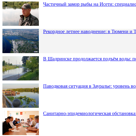
Частичный замор рыбы на Исети: специалис
Рекордное летнее наводнение: в Тюмени и 
В Шадринске продолжается подъём воды: п
Паводковая ситуация в Зауралье: уровень в
Санитарно-эпидемиологическая обстановка: