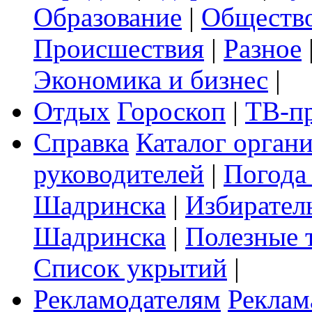
Образование
|
Обществ
Происшествия
|
Разное
Экономика и бизнес
|
Отдых
Гороскоп
|
ТВ-п
Справка
Каталог орган
руководителей
|
Погода
Шадринска
|
Избирател
Шадринска
|
Полезные 
Список укрытий
|
Рекламодателям
Реклам