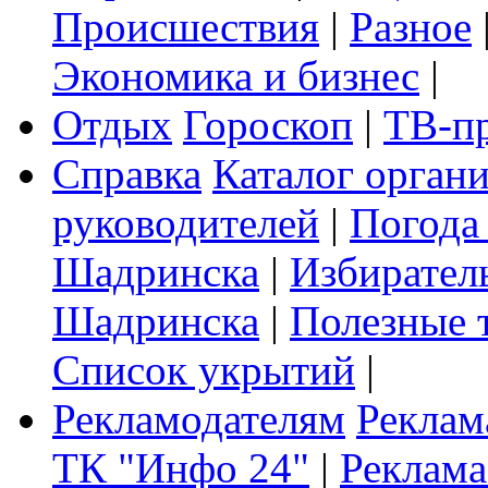
Происшествия
|
Разное
Экономика и бизнес
|
Отдых
Гороскоп
|
ТВ-п
Справка
Каталог орган
руководителей
|
Погода
Шадринска
|
Избирател
Шадринска
|
Полезные 
Список укрытий
|
Рекламодателям
Реклам
ТК "Инфо 24"
|
Реклама