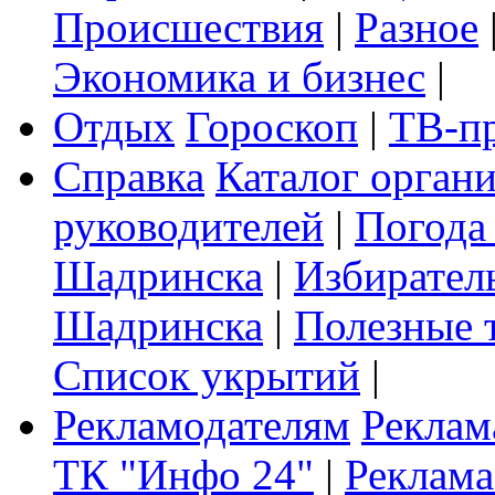
Происшествия
|
Разное
Экономика и бизнес
|
Отдых
Гороскоп
|
ТВ-п
Справка
Каталог орган
руководителей
|
Погода
Шадринска
|
Избирател
Шадринска
|
Полезные 
Список укрытий
|
Рекламодателям
Реклам
ТК "Инфо 24"
|
Реклама