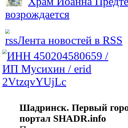
Храм Иоанна Предтеч
возрождается
Лента новостей в RSS
Шадринск. Первый гор
портал SHADR.info