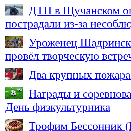
ДТП в Щучанском ок
пострадали из-за несобл
Уроженец Шадринска
провёл творческую встре
Два крупных пожара
Награды и соревнов
День физкультурника
Трофим Бессонник (