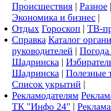
Происшествия
|
Разное
Экономика и бизнес
|
Отдых
Гороскоп
|
ТВ-п
Справка
Каталог орган
руководителей
|
Погода
Шадринска
|
Избирател
Шадринска
|
Полезные 
Список укрытий
|
Рекламодателям
Реклам
ТК "Инфо 24"
|
Реклама