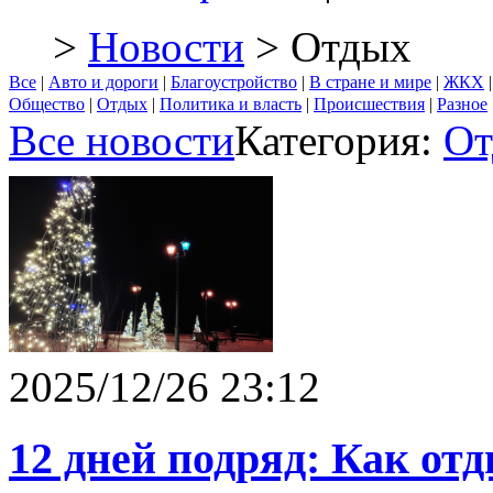
>
Новости
> Отдых
Все
|
Авто и дороги
|
Благоустройство
|
В стране и мире
|
ЖКХ
Общество
|
Отдых
|
Политика и власть
|
Происшествия
|
Разное
Все новости
Категория:
От
2025/12/26 23:12
12 дней подряд: Как от