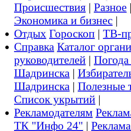
Происшествия
|
Разное
Экономика и бизнес
|
Отдых
Гороскоп
|
ТВ-п
Справка
Каталог орган
руководителей
|
Погода
Шадринска
|
Избирател
Шадринска
|
Полезные 
Список укрытий
|
Рекламодателям
Реклам
ТК "Инфо 24"
|
Реклама