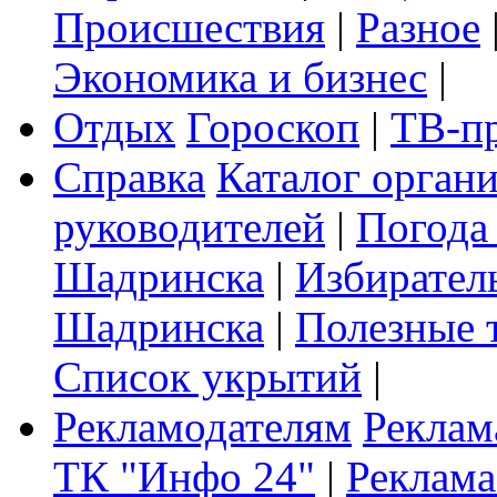
Происшествия
|
Разное
Экономика и бизнес
|
Отдых
Гороскоп
|
ТВ-п
Справка
Каталог орган
руководителей
|
Погода
Шадринска
|
Избирател
Шадринска
|
Полезные 
Список укрытий
|
Рекламодателям
Реклам
ТК "Инфо 24"
|
Реклама