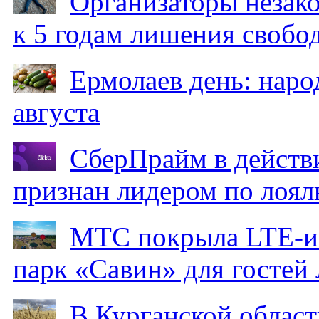
Организаторы незак
к 5 годам лишения свобо
Ермолаев день: наро
августа
СберПрайм в действ
признан лидером по лоял
МТС покрыла LTE-ин
парк «Савин» для гостей 
В Курганской област