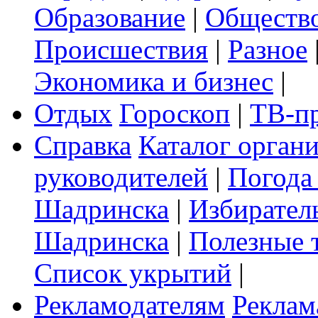
Образование
|
Обществ
Происшествия
|
Разное
Экономика и бизнес
|
Отдых
Гороскоп
|
ТВ-п
Справка
Каталог орган
руководителей
|
Погода
Шадринска
|
Избирател
Шадринска
|
Полезные 
Список укрытий
|
Рекламодателям
Реклам