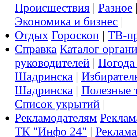
Происшествия
|
Разное
Экономика и бизнес
|
Отдых
Гороскоп
|
ТВ-п
Справка
Каталог орган
руководителей
|
Погода
Шадринска
|
Избирател
Шадринска
|
Полезные 
Список укрытий
|
Рекламодателям
Реклам
ТК "Инфо 24"
|
Реклама