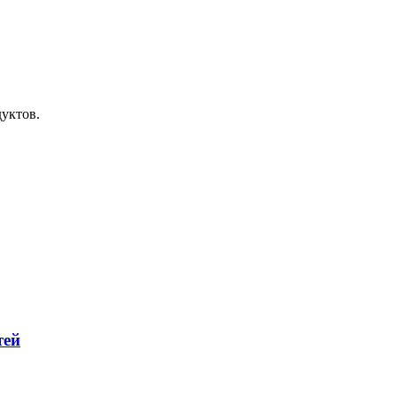
уктов.
тей