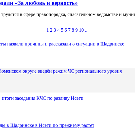
али «За любовь и верность»
 трудятся в сфере правопорядка, спасательном ведомстве и мун
1
2
3
4
5
6
7
8
9
10
...
ты назвали причины и рассказали о ситуации в Шадринске
Тюменском округе введён режим ЧС регионального уровня
 итоги заседания КЧС по разливу Исети
оды в Шадринске в Исети по-прежнему растет