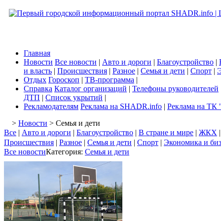
Главная
Новости
Все новости
|
Авто и дороги
|
Благоустройство
|
и власть
|
Происшествия
|
Разное
|
Семья и дети
|
Спорт
|
Э
Отдых
Гороскоп
|
ТВ-программа
|
Справка
Каталог организаций
|
Телефоны руководителей
ДТП
|
Список укрытий
|
Рекламодателям
Реклама на SHADR.info
|
Реклама на ТК 
>
Новости
> Семья и дети
Все
|
Авто и дороги
|
Благоустройство
|
В стране и мире
|
ЖКХ
Происшествия
|
Разное
|
Семья и дети
|
Спорт
|
Экономика и би
Все новости
Категория:
Семья и дети