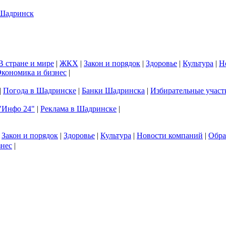
В стране и мире
|
ЖКХ
|
Закон и порядок
|
Здоровье
|
Культура
|
Н
кономика и бизнес
|
|
Погода в Шадринске
|
Банки Шадринска
|
Избирательные участ
"Инфо 24"
|
Реклама в Шадринске
|
|
Закон и порядок
|
Здоровье
|
Культура
|
Новости компаний
|
Обра
знес
|