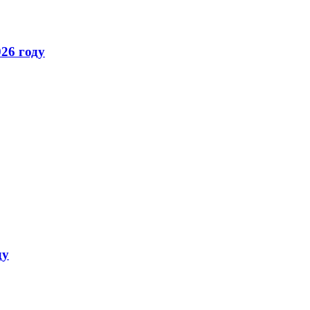
026 году
ду