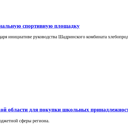
нальную спортивную площадку
аря инициативе руководства Шадринского комбината хлебопрод
ской области для покупки школьных принадлежнос
юджетной сферы региона.