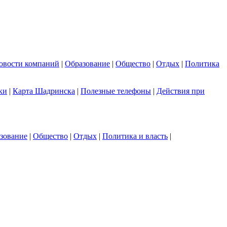
овости компаний
|
Образование
|
Общество
|
Отдых
|
Политика
ки
|
Карта Шадринска
|
Полезные телефоны
|
Действия при
зование
|
Общество
|
Отдых
|
Политика и власть
|