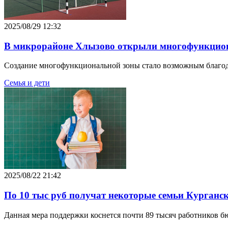
2025/08/29 12:32
В микрорайоне Хлызово открыли многофункцио
Создание многофункциональной зоны стало возможным благод
Семья и дети
2025/08/22 21:42
По 10 тыс руб получат некоторые семьи Курган
Данная мера поддержки коснется почти 89 тысяч работников б