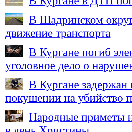
В Кургане в ДТП по
В Шадринском округ
движение транспорта
В Кургане погиб эле
уголовное дело о наруше
В Кургане задержан
покушении на убийство п
Народные приметы на
в день Христины