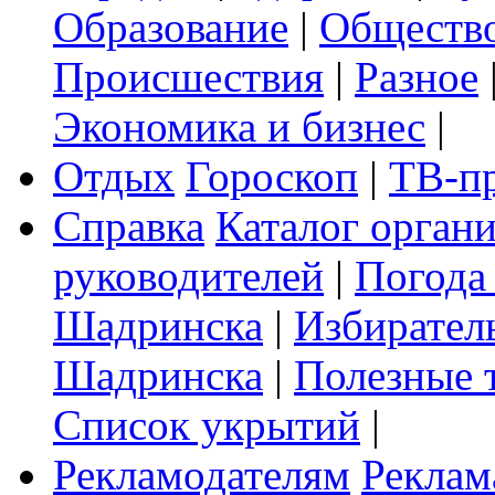
Образование
|
Обществ
Происшествия
|
Разное
Экономика и бизнес
|
Отдых
Гороскоп
|
ТВ-п
Справка
Каталог орган
руководителей
|
Погода
Шадринска
|
Избирател
Шадринска
|
Полезные 
Список укрытий
|
Рекламодателям
Реклам