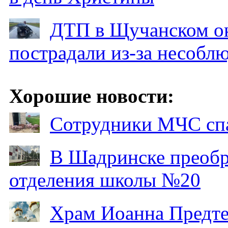
ДТП в Щучанском ок
пострадали из-за несобл
Хорошие новости:
Сотрудники МЧС спа
В Шадринске преобр
отделения школы №20
Храм Иоанна Предтеч