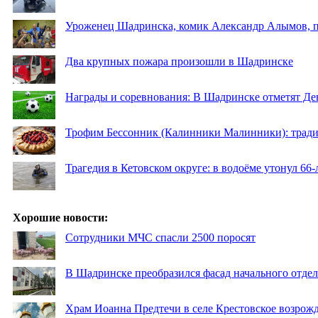
Уроженец Шадринска, комик Александр Алымов, пр
Два крупных пожара произошли в Шадринске
Награды и соревнования: В Шадринске отметят Де
Трофим Бессонник (Калинники Малинники): традиц
Трагедия в Кетовском округе: в водоёме утонул 66
Хорошие новости:
Сотрудники МЧС спасли 2500 поросят
В Шадринске преобразился фасад начального отд
Храм Иоанна Предтечи в селе Крестовское возрожд