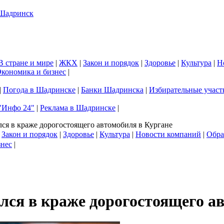
В стране и мире
|
ЖКХ
|
Закон и порядок
|
Здоровье
|
Культура
|
Н
кономика и бизнес
|
|
Погода в Шадринске
|
Банки Шадринска
|
Избирательные участ
"Инфо 24"
|
Реклама в Шадринске
|
ся в краже дорогостоящего автомобиля в Кургане
|
Закон и порядок
|
Здоровье
|
Культура
|
Новости компаний
|
Обра
знес
|
лся в краже дорогостоящего а