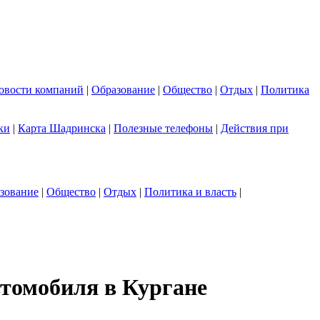
овости компаний
|
Образование
|
Общество
|
Отдых
|
Политика
ки
|
Карта Шадринска
|
Полезные телефоны
|
Действия при
зование
|
Общество
|
Отдых
|
Политика и власть
|
втомобиля в Кургане