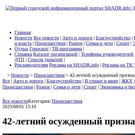
Главная
Новости
Все новости
|
Авто и дороги
|
Благоустройство
|
и власть
|
Происшествия
|
Разное
|
Семья и дети
|
Спорт
|
Э
Отдых
Гороскоп
|
ТВ-программа
|
Справка
Каталог организаций
|
Телефоны руководителей
ДТП
|
Список укрытий
|
Рекламодателям
Реклама на SHADR.info
|
Реклама на ТК 
>
Новости
>
Происшествия
> 42-летний осужденный признал
Все
|
Авто и дороги
|
Благоустройство
|
В стране и мире
|
ЖКХ
Происшествия
|
Разное
|
Семья и дети
|
Спорт
|
Экономика и би
Все новости
Категория:
Происшествия
2025/08/01 15:10
42-летний осужденный призна