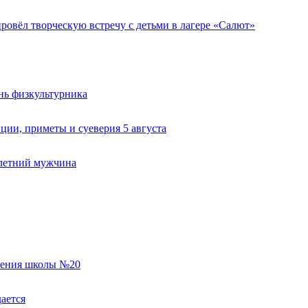
овёл творческую встречу с детьми в лагере «Салют»
нь физкультурника
ии, приметы и суеверия 5 августа
-летний мужчина
еления школы №20
ается