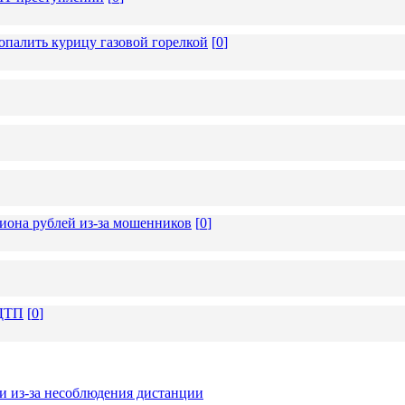
опалить курицу газовой горелкой
[
0
]
иона рублей из-за мошенников
[
0
]
 ДТП
[
0
]
и из-за несоблюдения дистанции