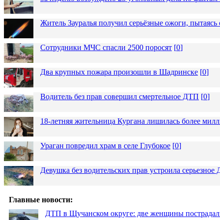
Житель Зауралья получил серьёзные ожоги, пытаясь 
Сотрудники МЧС спасли 2500 поросят
[
0
]
Два крупных пожара произошли в Шадринске
[
0
]
Водитель без прав совершил смертельное ДТП
[
0
]
18-летняя жительница Кургана лишилась более милл
Ураган повредил храм в селе Глубокое
[
0
]
Девушка без водительских прав устроила серьезное
Главные новости:
ДТП в Щучанском округе: две женщины пострадал