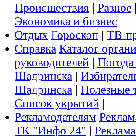
Происшествия
|
Разное
Экономика и бизнес
|
Отдых
Гороскоп
|
ТВ-п
Справка
Каталог орган
руководителей
|
Погода
Шадринска
|
Избирател
Шадринска
|
Полезные 
Список укрытий
|
Рекламодателям
Реклам
ТК "Инфо 24"
|
Реклама