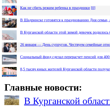
Как не сбить режим ребенка в праздники
[
0
]
В Шадринске готовятся к празднованию Дня семьи, 
В Курганской области этой зимой девочек родилось 
26 января — День супругов. Чествуем семейные от
Социальный фонд сделал перерасчет пенсий для 400
8,5 тысяч юных жителей Курганской области получа
Главные новости:
В Курганской област