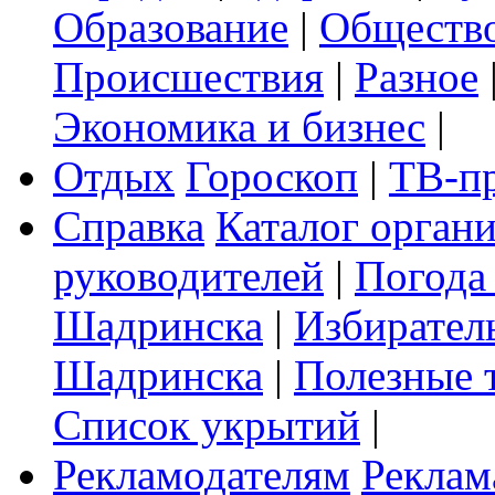
Образование
|
Обществ
Происшествия
|
Разное
Экономика и бизнес
|
Отдых
Гороскоп
|
ТВ-п
Справка
Каталог орган
руководителей
|
Погода
Шадринска
|
Избирател
Шадринска
|
Полезные 
Список укрытий
|
Рекламодателям
Реклам